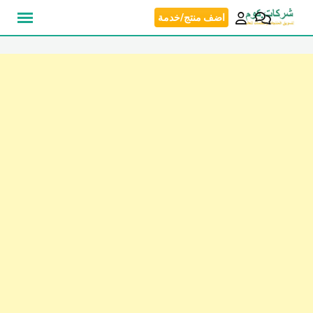
نتقل
اضف منتج/خدمة
لى
لمحتوى