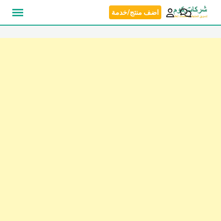
نتقل
اضف منتج/خدمة
لى
لمحتوى