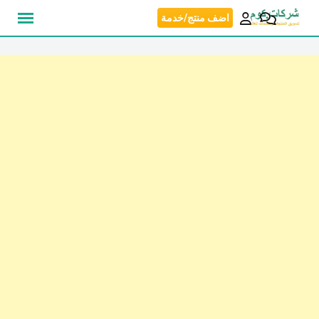
نتقل
اضف منتج/خدمة
لى
لمحتوى