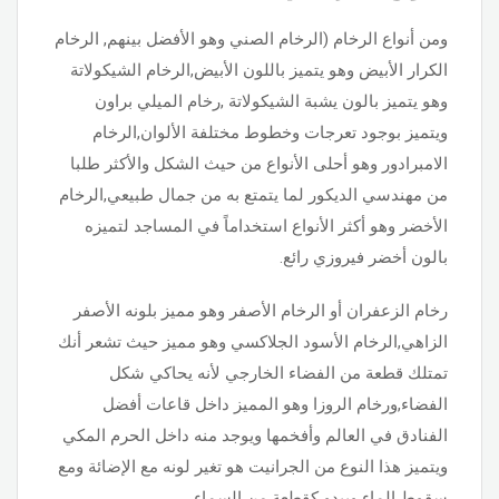
ومن أنواع الرخام (الرخام الصني وهو الأفضل بينهم, الرخام
الكرار الأبيض وهو يتميز باللون الأبيض,الرخام الشيكولاتة
وهو يتميز بالون يشبة الشيكولاتة ,رخام الميلي براون
ويتميز بوجود تعرجات وخطوط مختلفة الألوان,الرخام
الامبرادور وهو أحلى الأنواع من حيث الشكل والأكثر طلبا
من مهندسي الديكور لما يتمتع به من جمال طبيعي,الرخام
الأخضر وهو أكثر الأنواع استخداماً في المساجد لتميزه
بالون أخضر فيروزي رائع.
رخام الزعفران أو الرخام الأصفر وهو مميز بلونه الأصفر
الزاهي,الرخام الأسود الجلاكسي وهو مميز حيث تشعر أنك
تمتلك قطعة من الفضاء الخارجي لأنه يحاكي شكل
الفضاء,ورخام الروزا وهو المميز داخل قاعات أفضل
الفنادق في العالم وأفخمها ويوجد منه داخل الحرم المكي
ويتميز هذا النوع من الجرانيت هو تغير لونه مع الإضائة ومع
سقوط الماء ويبدو كقطعة من السماء.