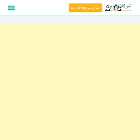
نتقل
اضف منتج/خدمة
لى
لمحتوى