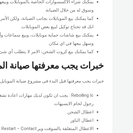
يمكنك شراء الاكسسوارات الخاصة بالموبايلات وبيعه
وسوق له من خلال الصيانة.
كما يمكنك بيع الموبايلات بجانب الصيانة، ولكن الأمر 
انك قد تحتاج توكيل لبيع بعض الموبايلات.
يمكنك بيع شاشات حماية موبايلات، وبيع سماعات وأد
وسهل بيعها في اي مكان.
كما يمكنك بيع كروت الشحن، الامر لا يتطلب أي شئ
خبرات يجب معرفتها صيانة الم
خبرات يجب معرفتها قبل البدء فى مشروع صيانة الموبايل
Rebolling Ic : يجب ان تكون لديك مهارات اع
رجول لحام الايسيهات
اعطال الشحن
اعطال الباور
الاعطال المتعلقة بالسوفت وير:hang – Restart – Contact– -السيريال؟؟؟و التوقف على شعار الشركة – Contact Retiler