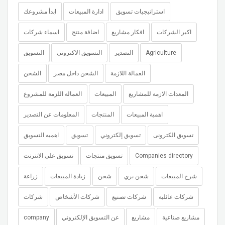
استراتيجيات تسويق
ادارة المبيعات
ابدأ مشروعك
اكبر الشركات
افكار مشاريع
اضافة منتج
اسماء شركات
Agriculture
التصدير
التسويق الاكتروني
التسويق
العمالة اللازمة
الشحن داخل مصر
الشحن
المعدات الازمة للمشاريع
المبيعات
العمالة اللزمة للمشروع
اهمية المبيعات
المنتجات
المعلومات عن التصدير
تسويق الكترونى
تسويق إلكتروني
تسويق
اهميه التسويق
Companies directory
تسويق منتجات
تسويق على الانترنت
شرح المبيعات
شحن بري
شحن
زيادة المبيعات
زراعة
شركات عائلية
شركات تصنيع
شركات الأشخاص
شركات
مشاريع صناعية
مشاريع
عن التسويق الإلكتروني
company