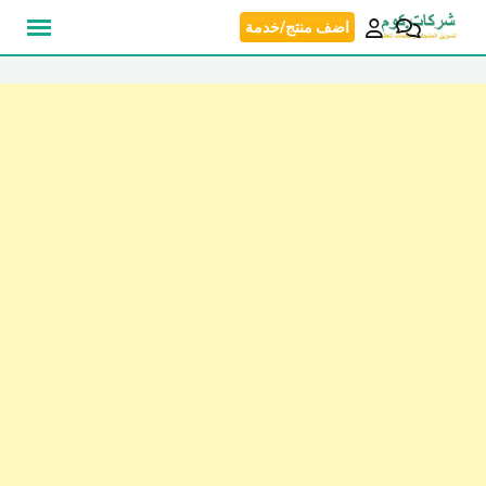
نتقل
اضف منتج/خدمة
لى
لمحتوى