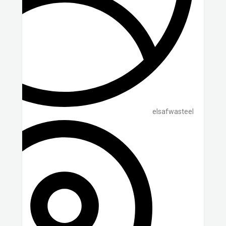
elsafwasteel