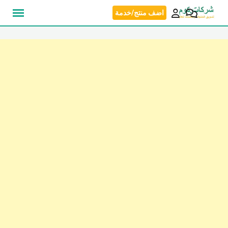
نتقل
اضف منتج/خدمة
لى
لمحتوى