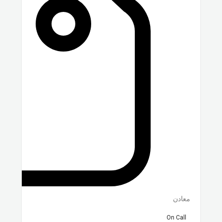
معادن
On Call