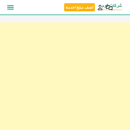
نتقل
اضف منتج/خدمة
لى
لمحتوى