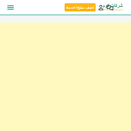
نتقل
اضف منتج/خدمة
لى
لمحتوى