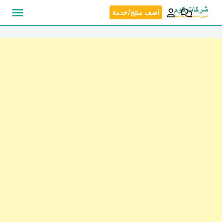
نتقل
اضف منتج/خدمة
لى
لمحتوى