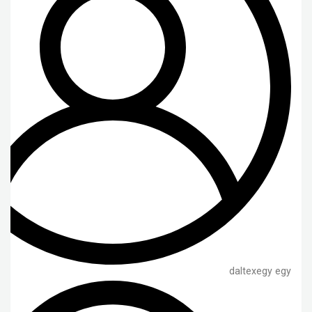
daltexegy egy