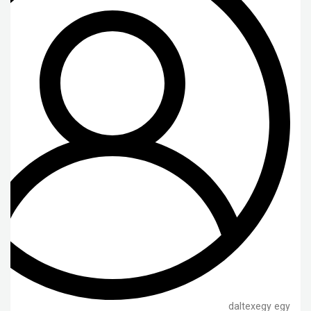
daltexegy egy