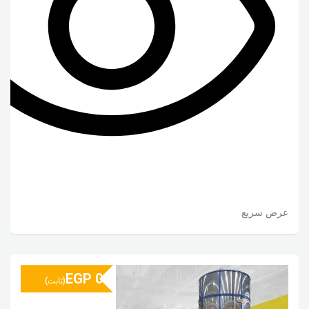
عرض سريع
EGP
0
(ثابت)