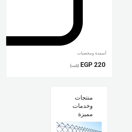
أسمدة ومخصبات
EGP
220
(ثابت)
منتجات
وخدمات
مميزة