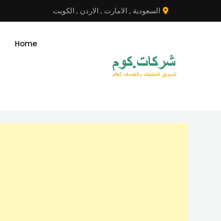
نتقل
السعودية
,
الامارت
,
الاردن
,
الكويت
لى
لمحتوى
Home