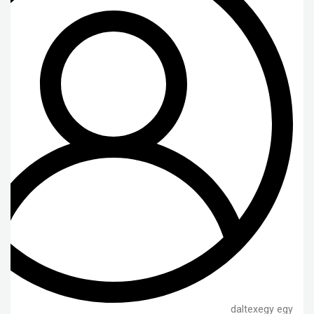
daltexegy egy