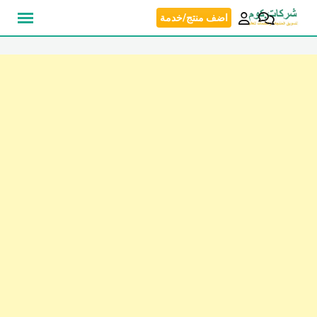
نتقل
اضف منتج/خدمة
لى
لمحتوى