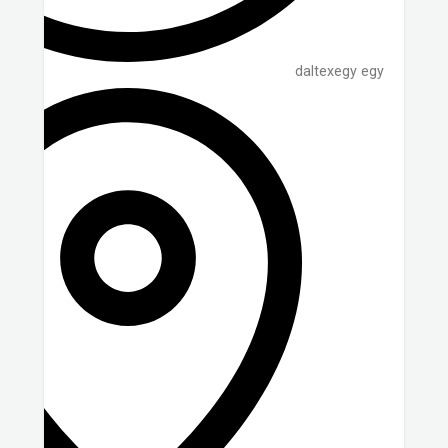
daltexegy egy