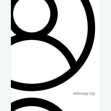
daltexegy egy