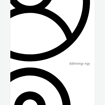
daltexegy egy