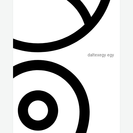
daltexegy egy