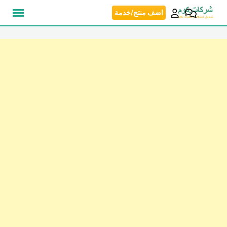
نتقل
اضف منتج/خدمة
لى
لمحتوى