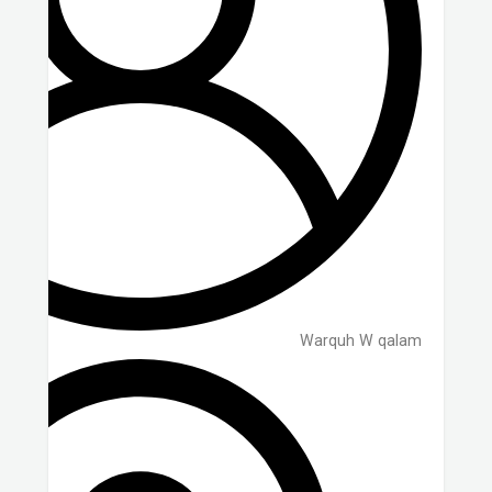
Warquh W qalam