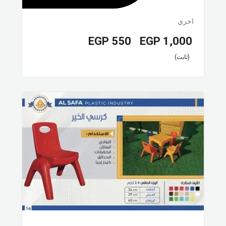
اخري
EGP
550
EGP
1,000
–
(ثابت)