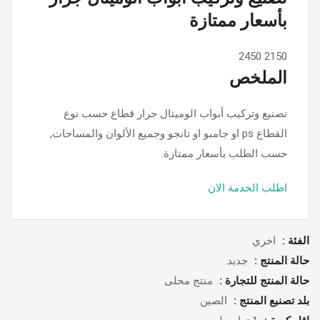
بأسعار ممتازة
2450
2150
الملخص
تصنيع وتركيب أبواب الوميتال جرار قطاع حسب نوع
القطاع ps او جامبو او تانجو وجميع الألوان والمساحات,
حسب الطلب بأسعار ممتازة.
اطلب الخدمة الان
الفئة :
اخري
حالة المنتج :
جديد
حالة المنتج للتجارة :
منتج محلى
بلد تصنبع المنتج :
الصين