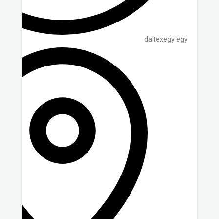
daltexegy egy