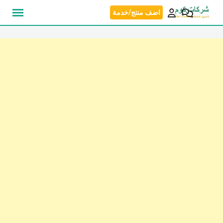
نتقل
اضف منتج/خدمة
لى
لمحتوى