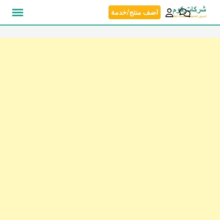
نتقل
اضف منتج/خدمة
لى
لمحتوى