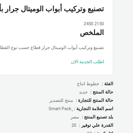
تصنيع وتركيب أبواب الوميتال جرار ب
2450
2150
الملخص
تصنيع وتركيب أبواب الوميتال جرار قطاع حسب نوع القطاع ps او جامبو او تانجو وجميع الألوان والمساحات, حسب الطلب بأسعار ممت
اطلب الخدمة الان
الفئة :
خطوط انتاج
حالة المنتج :
جديد
حالة المنتج للتجارة :
منتج للتصدير
اسم العلامة التجارية :
بلد تصنبع المنتج :
مصر
القدرة علي توفير :
20