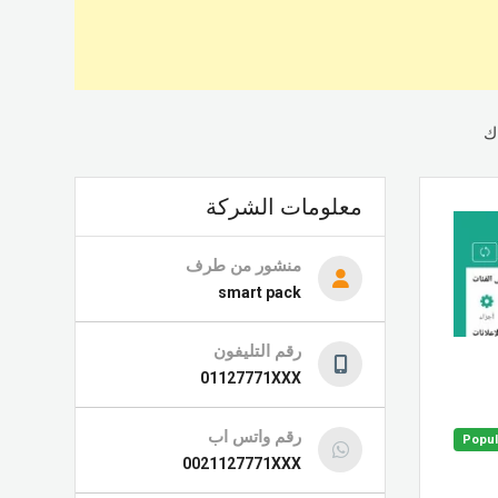
ك
معلومات الشركة
منشور من طرف
smart pack
رقم التليفون
01127771XXX
رقم واتس اب
Popul
0021127771XXX