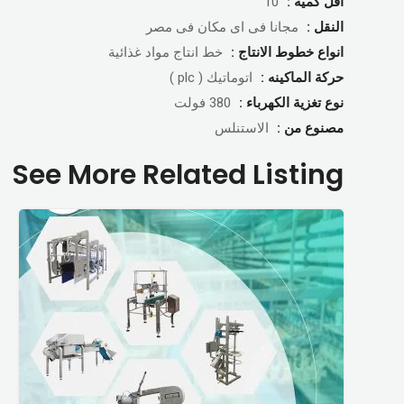
اقل كمية :
10
النقل :
مجانا فى اى مكان فى مصر
انواع خطوط الانتاج :
خط انتاج مواد غذائية
حركة الماكينه :
اتوماتيك ( plc )
نوع تغزية الكهرباء :
380 فولت
مصنوع من :
الاستنلس
See More Related Listing