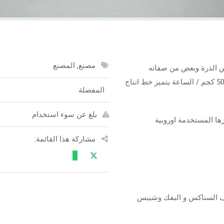
مصنع, المصنع
س الذرة وبعض من صفاته
ومميزاته يقوم بانتاج ذرة السناكس بانتاجية من 160 الى 500 كجم / الساعة يتميز خط انتاج
المفضلة
بلغ عن سوء استخدام
ها المستخدمة اوروبية
مشاركة هذا القائمة:
ليف السناكس و البفك وشيبس