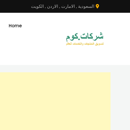
نتقل
السعودية
,
الامارت
,
الاردن
,
الكويت
لى
لمحتوى
Home