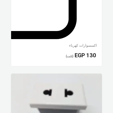
اكسسوارات كهرباء
EGP
130
(ثابت)