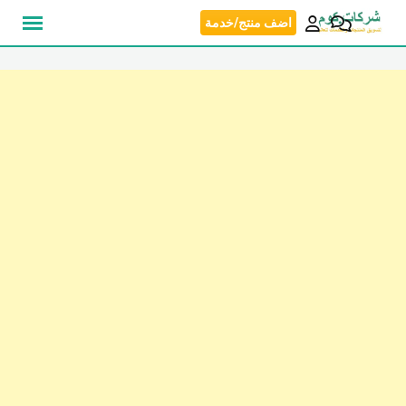
نتقل
اضف منتج/خدمة
لى
لمحتوى