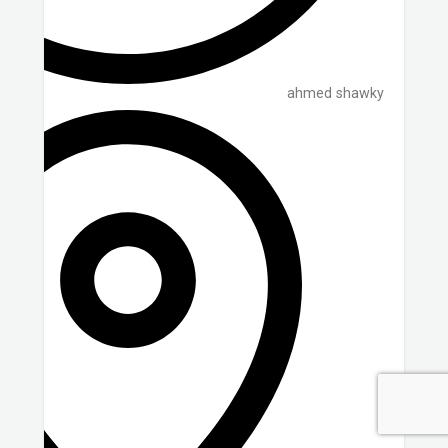
ahmed shawky