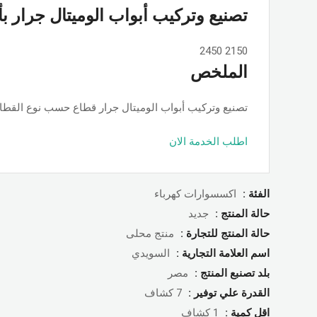
تصنيع وتركيب أبواب الوميتال جرار ب
2450
2150
الملخص
تصنيع وتركيب أبواب الوميتال جرار قطاع حسب نوع القطاع ps او جامبو او تانجو وجميع الألوان والمساحات, حسب الطلب بأسعار ممت
اطلب الخدمة الان
الفئة :
اكسسوارات كهرباء
حالة المنتج :
جديد
حالة المنتج للتجارة :
منتج محلى
اسم العلامة التجارية :
السويدي
بلد تصنبع المنتج :
مصر
القدرة علي توفير :
7 كشاف
اقل كمية :
1 كشاف