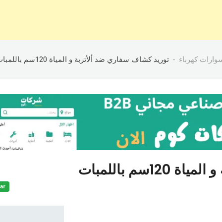
وارات كهرباء
توريد كشاف سفاري ضد ألأتربة و المياة 120سم باللمبات
سم باللمبات
ar