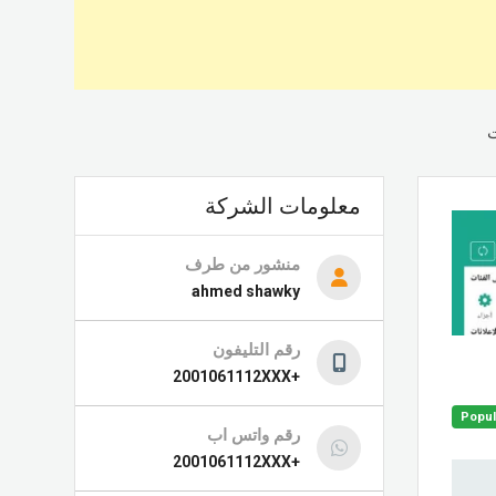
معلومات الشركة
منشور من طرف
ahmed shawky
رقم التليفون
+2001061112XXX
Popul
رقم واتس اب
+2001061112XXX