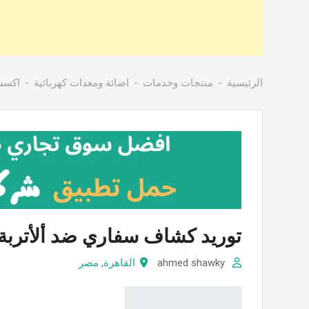
الرئيسية
منتجات وخدمات
اضائة ومعدات كهربائية
اكسس
توريد كشاف سفاري ضد ألأتربة و المياة 120
ahmed shawky
القاهرة
,
مصر