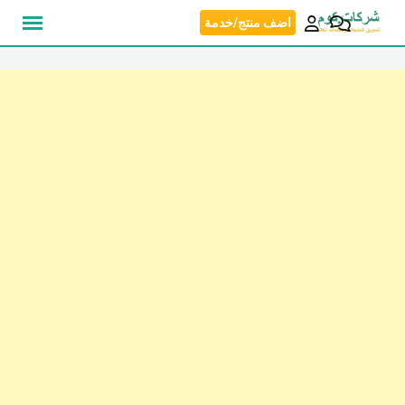
نتقل
اضف منتج/خدمة
لى
لمحتوى