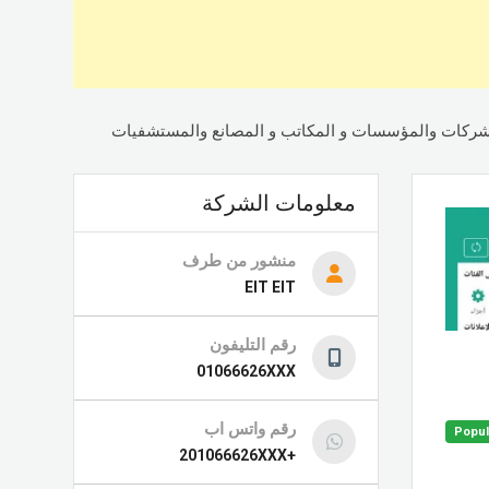
للشركات والمؤسسات و المكاتب و المصانع والمستشفيات
معلومات الشركة
منشور من طرف
EIT EIT
رقم التليفون
01066626XXX
رقم واتس اب
Popul
+201066626XXX