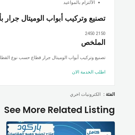
الألتزام بالمواعيد
تصنيع وتركيب أبواب الوميتال جرار ب
2450
2150
الملخص
تصنيع وتركيب أبواب الوميتال جرار قطاع حسب نوع القطاع ps او جامبو او تانجو وجميع الألوان والمساحات, حسب الطلب بأسعار ممت
اطلب الخدمة الان
الفئة :
الكترونيات اخري
See More Related Listing