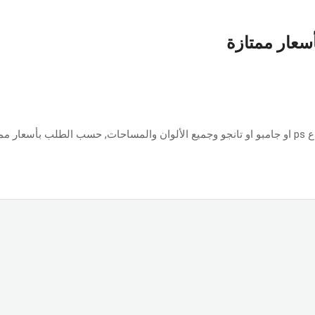
أسعار ممتازة
ازة.