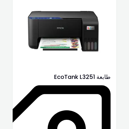
طابعة EcoTank L3251