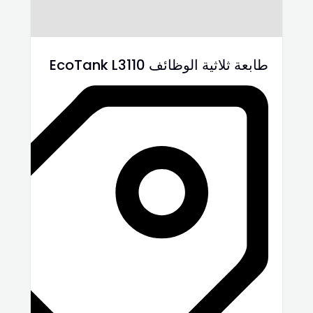
طابعة ثلاثية الوظائف EcoTank L3110