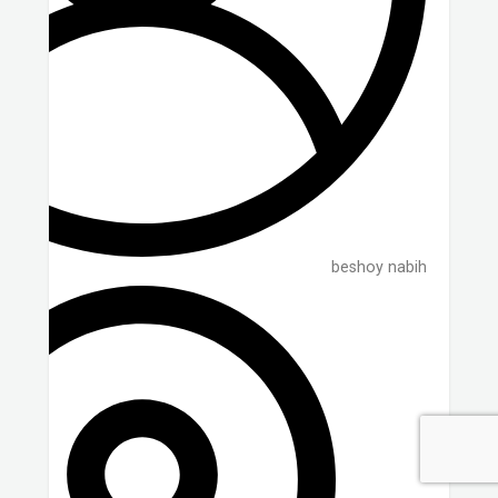
beshoy nabih