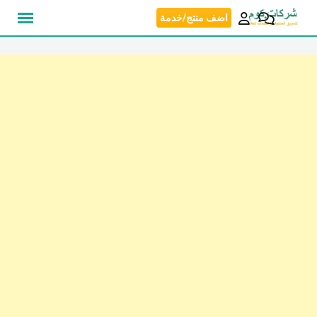
نتقل
اضف منتج/خدمة
لى
لمحتوى