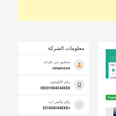
معلومات الشركة
منشور من طرف
omamoon
رقم التليفون
00201004344XXX
Popul
رقم واتس اب
+201004344XXX