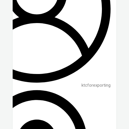
ktcforexporting