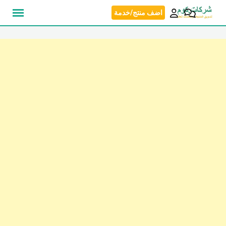
نتقل
اضف منتج/خدمة
لى
لمحتوى