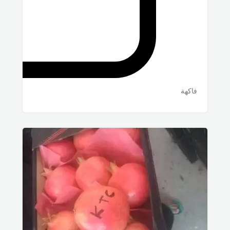
فاكهة