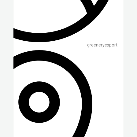
greeneryexport