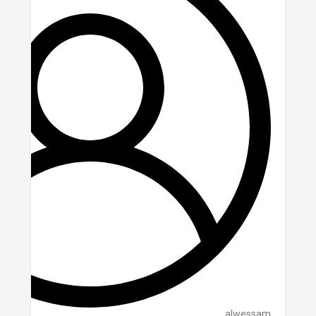
alwessam