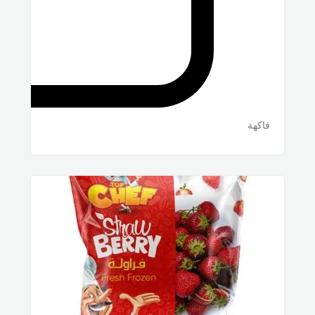
فاكهة