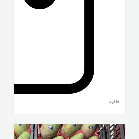
فاكهة