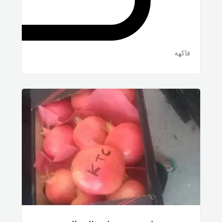
فاكهة