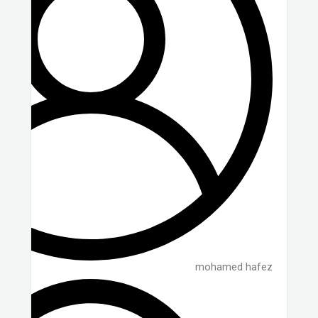
mohamed hafez