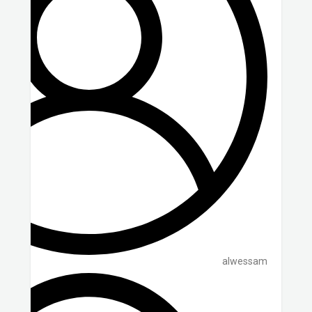
alwessam