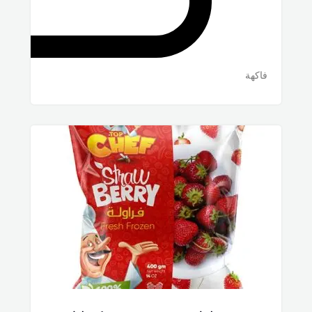
فاكهة