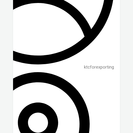
ktcforexporting