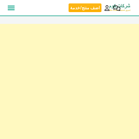
نتقل
اضف منتج/خدمة
لى
لمحتوى