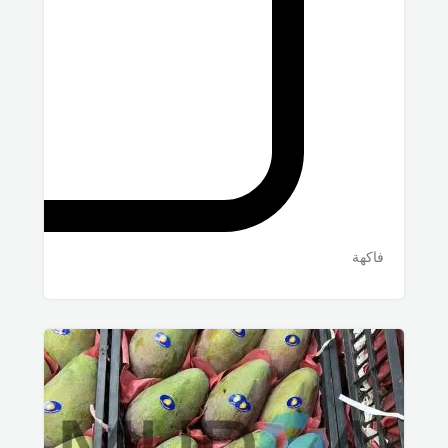
فاكهة