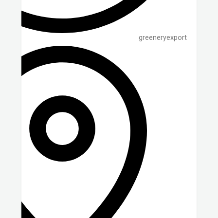
greeneryexport