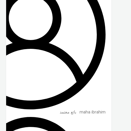
maha ibrahim
بائع معتمد