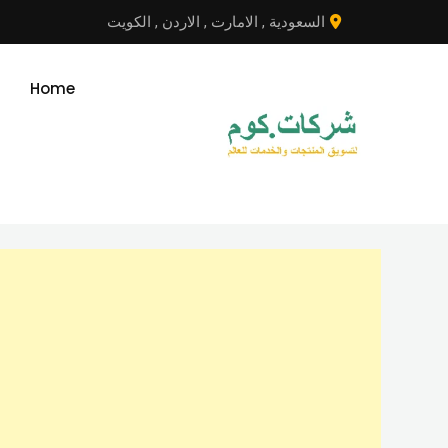
نتقل
السعودية
,
الامارت
,
الاردن
,
الكويت
لى
لمحتوى
Home