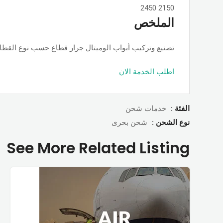
2450
2150
الملخص
تصنيع وتركيب أبواب الوميتال جرار قطاع حسب نوع القطاع ps او جامبو او تانجو وجميع الألوان والمساحات, حسب الطلب بأسعار ممت
اطلب الخدمة الان
الفئة :
خدمات شحن
نوع الشحن :
شحن بحرى
See More Related Listing