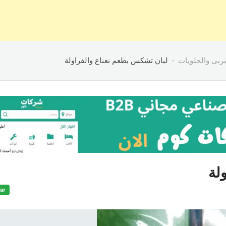
ربى والحلويات
لبان تشكس بطعم نعناع والفراولة
لة
ar