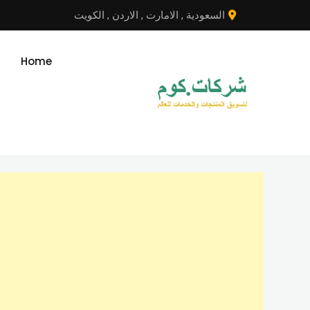
نتقل
السعودية
,
الامارت
,
الاردن
,
الكويت
لى
لمحتوى
Home