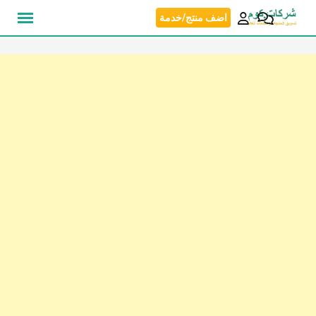
نتقل
اضف منتج/خدمة
لى
لمحتوى