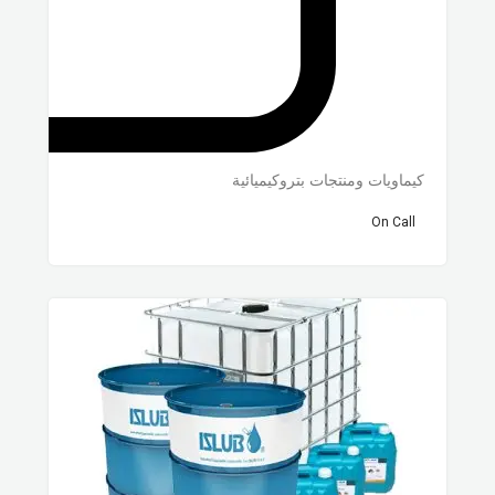
كيماويات ومنتجات بتروكيميائية
On Call