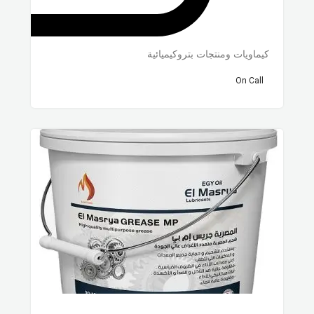
كيماويات ومنتجات بتروكيميائية
On Call