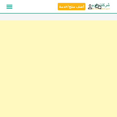
نتقل
اضف منتج/خدمة
لى
لمحتوى