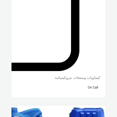
كيماويات ومنتجات بتروكيميائية
On Call