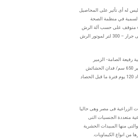
يس له أى تأثير على المحاصيل
ف السمية في منظمة الصحة
اعة كمية الماء متوقف على حسب آلة الرش
(160 لتر للرشاشة الظهرية ) – 200 لتر للآلة المحمولة على جرار – 300 لتر لموتور الرش
رفيعة الصامة- الزمير
750سم/ فدان الشعير حشائش نجيلية رفيعة الصامة- الزمير 650 سم/ فدان الحشائش
صاد
ت الزراعية فى مصر وهى حاليا
ية متعددة الجنسيات التى
يماويات والتى منها المبيدات الحشرية
ا من انواع الكيماويات.