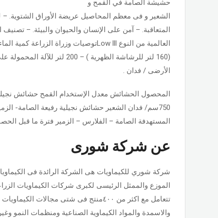
حشيشة الصامة في القمح و
الشعير و فى معظم المحاصيل عريضة الأوراق الشتوية. – ل
المتعاقبة. – آمن على الإنسان والحيوان والبيئة. – تصني
العالمية من النوع Low lllتوصيات وزراة الزر
الأرضى / فدان .
المحصول الحشائش معدل الإستخدام القمح حشائش نجيلية 
المستهدفة الصامة – الفلارس – الزمير فترة ما قبل الحصاد 120 يوم فترة ما قبل الح
عن شركة شورى
شركة شوري للكيماويات هى الشركة الرائدة فى الكيماويا
الموزع والممثل الرئيسى لكبرى شركات الكيماويات الزراع
تتعامل مع اكثر من ٤٠٠منتج فى شتى مجالات الك
والاسمدة والمواد الكيماوية الصناعية ومنظمات النمو وغيره