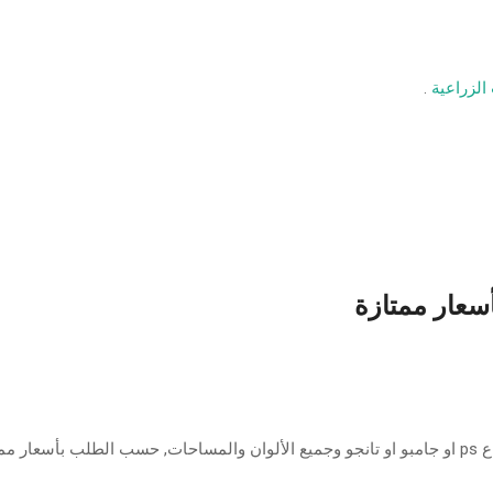
لزراعية
.
أسعار ممتازة
ازة.