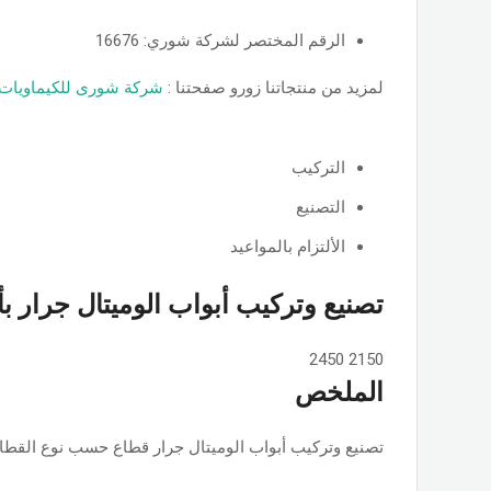
الرقم المختصر لشركة شوري: 16676
لمزيد من منتجاتنا زورو صفحتنا :
شركة شورى للكيماويات ا
التركيب
التصنيع
الألتزام بالمواعيد
تصنيع وتركيب أبواب الوميتال جرار ب
2450
2150
الملخص
تصنيع وتركيب أبواب الوميتال جرار قطاع حسب نوع القطاع ps او جامبو او تانجو وجميع الألوان والمساحات, حسب الطلب بأسعار ممت