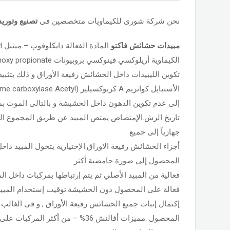
نحن شركة شورى للكيماويات متخصصين فى
تصنيع وتوري
مبيدات حشائش
فاكتو
تكوين الليبيدات داخل الحشائش رفيعة الأوراق و ذلك بتثبيط
الأستيايل كوانزيم A كربوكسيليز (Co-Enzyme carboxylase Acetyl) مما يؤدى
إلى عدم تكوين الدهون داخل الحشيشة و بالتالى الموت بمدة لا تق
تاريخ الرش.الإمتصاص يمتص المبيد عن طريق المجموع ا
جهازياً إلى جميع
أجزاء الحشائش رفيعة الاوراق.الإختيارية يتحول المبيد دا
المحصول إلى صورة حامضية أكثر
فعالية من المبيد الأصلي ثم يتم إرتباطها بمركبات داخل ا
فعالة على المحصول دون الحشيشة.توقيت إستخدام المبيد ي
المحصول .مميزات أفالنش 36% – من أكثر ا