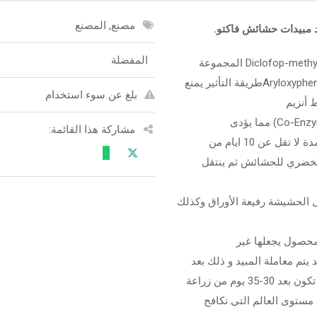
مصنع, المصنع
د مبيدات حشائش فاكتو.
المفضلة
المادة الفعالة دايكلوفوب – ميثيل Diclofop-methyl المجموعة
الكيماوية أريلوكسي فينوكسي بروبيونات Aryloxyphenoxy propionateطريقة التأثير يمنع
بلغ عن سوء استخدام
 أنزيم
مشاركة هذا القائمة:
ل عن 10 ايام من
لخضري للحشائش ثم ينتقل
خل الحشيشة رفيعة الأوراق وكذلك
لمحصول يجعلها غير
تم معاملة المبيد و ذلك بعد
إكتمال إنبات جميع الحشائش رفيعة الأوراق , و فى الغالب تكون بعد 30-35 يوم من زراعة
لمركبات على مستوى العالم التى تكافح