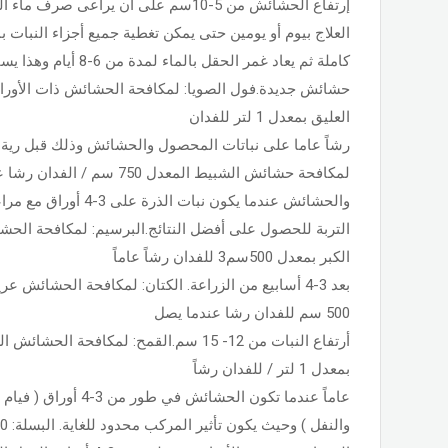
إرتفاع الحشائش من 5-10سم على أن يراعى صرف ماء الحقل صرفاً تاما قبل إجراء
العلاج بيوم أو يومين حتى يمكن تغطية جميع أجزاء النبات
كاملة ثم يعاد غمر الحقل بالماء لمدة من 6-8 أيام وهذا يساعد على عدم إنبات
حشائش جديدة.فول الصويا: لمكافحة الحشائش ذات الأورا
العليق بمعدل 1 لتر للفدان
رشاً عاما على نباتات المحصول والحشائش وذلك قبل رية الم
لمكافحة حشائش الشبيط المعدل 750 سم / الفدان رشا عاماً على نباتات المحصول
والحشائش عندما يكون نبات الذرة على 3-4 أوراق مع مراعاة وجود نسبة رطوبة في
التربة للحصول على أفضل النتائج.البرسيم: لمكافحة الح
الكبر بمعدل 500سم3 للفدان رشاً عاماً
بعد 3-4 أسابيع من الزراعة. الكتان: لمكافحة الحشائش 
500 سم للفدان رشا عندما يصل
أرتفاع النبات من 12- 15 سم.القمح: لمكافحة ا
بمعدل 1 لتر / للفدان رشاً
عاماً عندما تكون الحشائش في طور من 3-4 أوراق ( فيام عدا حشائش الحندقوق