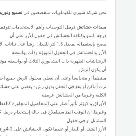
نحن شركة شورى للكيماويات متخصصين فى
تصنيع وتوري
مبيدات حشائش
دريبل
التوصيات وأهم الاستخدمات:تتوقف
درجة النمو وكثافة الحشائش في حقول الأرز على أن
ينصح بإستعماله بمعدل 1.5 لتر للفدان. رشاً 
الأرز والحشائش في الحقول الموبؤة وذلك بواسطة
الرشاشات الظهرية ذات البشابوري الثلاث أو بواسطة موت
أن يكون الرش
منتظماً أو متجانساً وعلى أن يغطي محلول الرش جميع أجزا
ترك أماكن أو بقع في الحقل بدون رش.- يقضي على حشائش
الكلبة وغيرها من الحشائش عريضة
الأوراق و لايؤثر تأثيراً ضار على المحاصيل المجاورة كال
وغيرها. أن الوقت المناسبللعلاج فى حالة إستخدام دريبل 
المشاتل او فى حقول
الأرز الشتل أو البدار أو عندما تكون الحشائش على 3-4ورقات أو عندما يصل