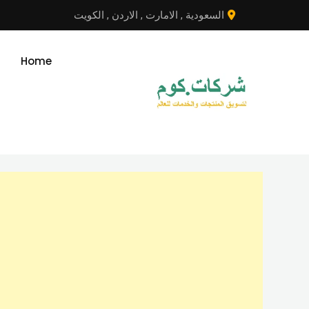
نتقل
السعودية
,
الامارت
,
الاردن
,
الكويت
لى
لمحتوى
Home