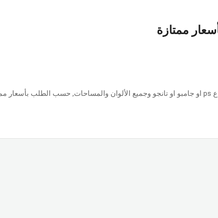
أسعار ممتازة
ازة.