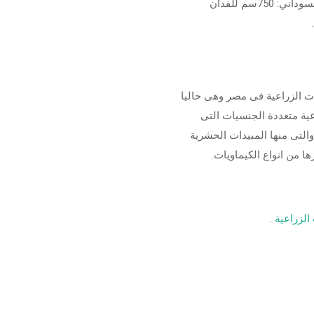
الحشائش عريضة الأوراق في طور من 3-4 أوراق. الفول السوداني: 750سم للفدان
ت الزراعية فى مصر وهى حاليا
ية متعددة الجنسيات التى
يماويات والتى منها المبيدات الحشرية
ا من انواع الكيماويات.
لزراعية
.