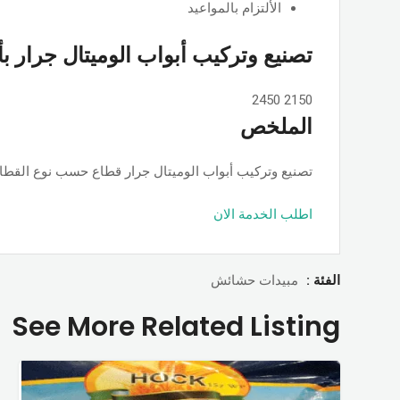
الألتزام بالمواعيد
تصنيع وتركيب أبواب الوميتال جرار ب
2450
2150
الملخص
تصنيع وتركيب أبواب الوميتال جرار قطاع حسب نوع القطاع ps او جامبو او تانجو وجميع الألوان والمساحات, حسب الطلب بأسعار ممت
اطلب الخدمة الان
الفئة :
مبيدات حشائش
See More Related Listing