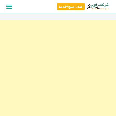
نتقل
اضف منتج/خدمة
لى
لمحتوى