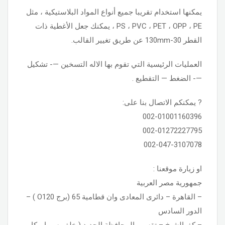
يمكنها استخدام تقريبا جميع أنواع المواد البلاستيكية ، مثل
PS ، PVC ، PET ، OPP ، PE ، يمكنك جعل الأغطية ذات
القطر 30-130mm عن طريق تغيير القالب.
العمليات الرئيسية التي تقوم بها الاله التسخين —- تشكيل
—- الضغط — التقطيع .
? يمكنكم الاتصال بنا على:
002-01001160396
002-01272227795
002-047-3107078
او زيارة موقعنا :
جمهورية مصر العربية
– القاهرة – دائرى المعادى وان قطامية 65 (برج O120 ) –
الدور السادس
– كفرالشيخ – تقسيم المحافظة الجديد ( خلف سيراميكا