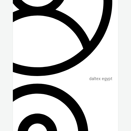
daltex egypt