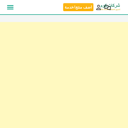
نتقل
اضف منتج/خدمة
لى
لمحتوى