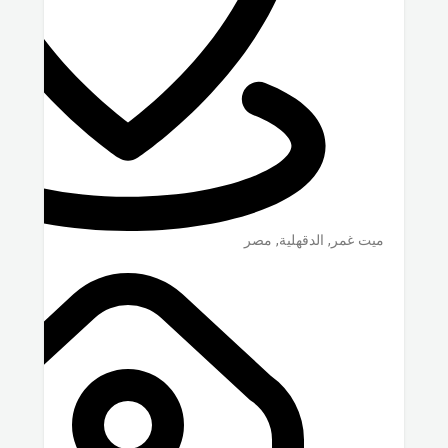
ميت غمر
,
الدقهلية
,
مصر