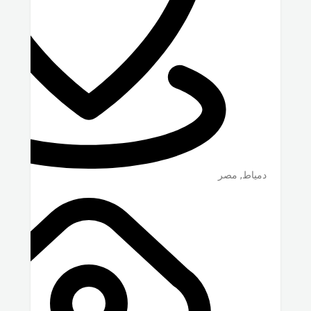
دمياط
,
مصر