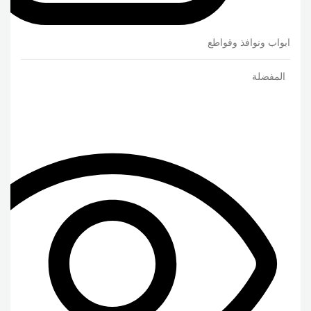
ابواب ونوافذ وقواطع
المفضلة