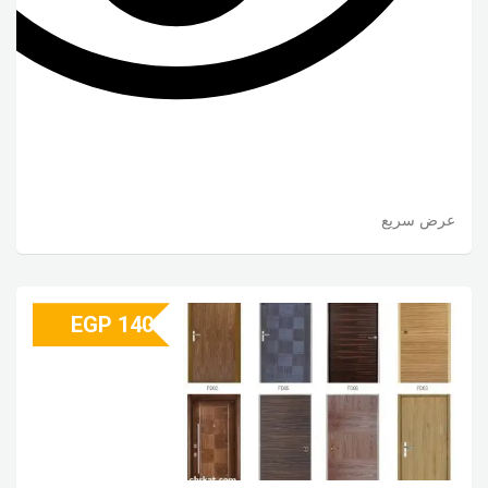
عرض سريع
EGP
140