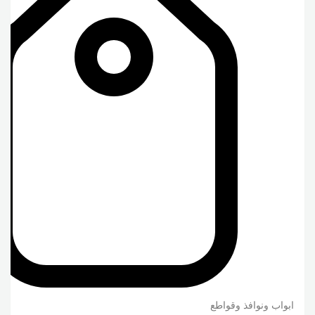
ابواب ونوافذ وقواطع