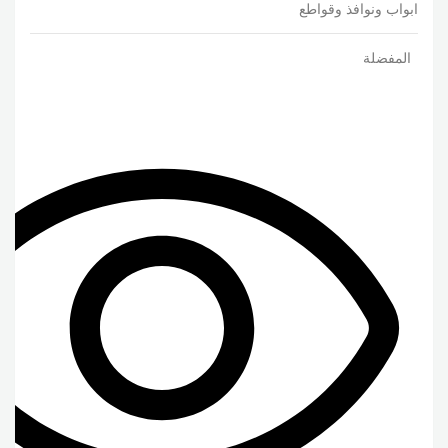
ابواب ونوافذ وقواطع
المفضلة