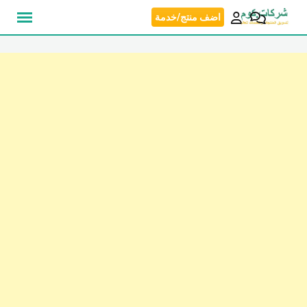
نتقل
اضف منتج/خدمة
لى
لمحتوى