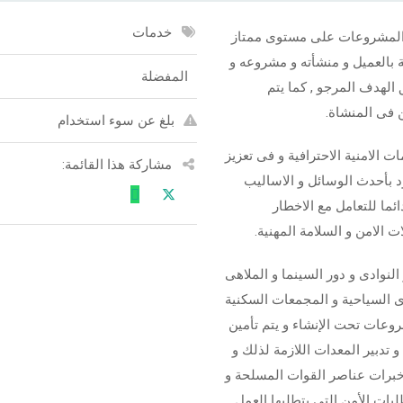
خدمات
المشروعات على مستوى ممتاز
ة بالعميل و منشأته و مشروعه و
المفضلة
لهدف المرجو , كما يتم
ن فى المنشاة.
بلغ عن سوء استخدام
الامنية الاحترافية و فى تعزيز
مشاركة هذا القائمة:
ود بأحدث الوسائل و الاساليب
ائما للتعامل مع الاخطار
 الامن و السلامة المهنية.
النوادى و دور السينما و الملاهى
رى السياحية و المجمعات السكنية
وعات تحت الإنشاء و يتم تأمين
 تدبير المعدات اللازمة لذلك و
 خبرات عناصر القوات المسلحة و
لبات الأمن التى يتطلبها العمل