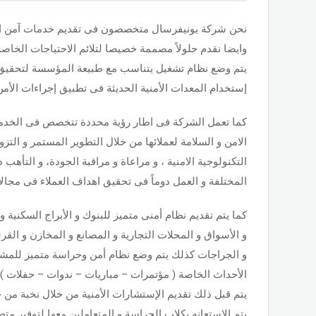
نحن شركة يونيفرسال متخصصون فى تقديم خدمات آمن 
وايضا نقدم حلولاً مصممة خصيصا لتلائم الاحتياجات الخاص
يتم وضع نظام تشغيل يتناسب مع طبيعة المؤسسة لتحقيق ا
إستخدام المعدات الأمنية الحديثة فى تطبيق إجراءات الأم
كما تعمل الشركة فى اطار رؤية محددة تتخصص فى الخدمات 
الامن و السلامة لعملائها من خلال التطوير المستمر و التز
التكنولوجية الامنية ، و مراعاة و مراقبة الجودة، و التأهب د
المختلفة و العمل دوماً فى تحقيق اهداف العملاء فى مجالات
كما يتم تقديم نظام أمنى متميز للبنوك و الأبراج السكنية و 
و الأسواق و المحلات التجارية و المصانع و المخازن و الق
و الجراجات كذلك يتم وضع نظام أمن وحراسة متميز للمشر
الأحداث الخاصة ( مؤتمرات – مباريات – ندوات – حفلات ) و
يتم قبل ذلك تقديم الإستشارات الأمنية من خلال نخبة من
يتم الإستعانه بكلاب الحراسة و المتعاملين معها لتوفير متط