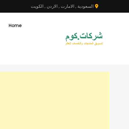
نتقل
السعودية
,
الامارت
,
الاردن
,
الكويت
لى
لمحتوى
Home