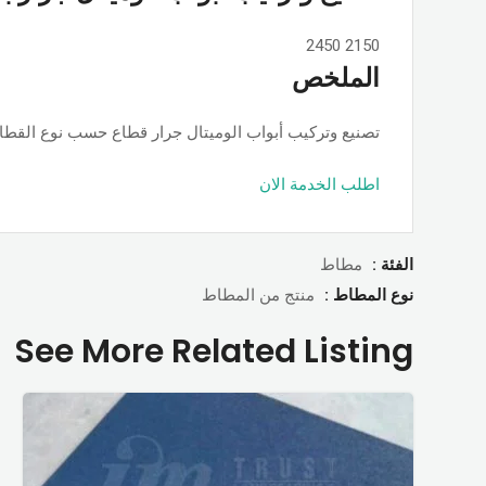
2450
2150
الملخص
تصنيع وتركيب أبواب الوميتال جرار قطاع حسب نوع القطاع ps او جامبو او تانجو وجميع الألوان والمساحات, حسب الطلب بأسعار ممت
اطلب الخدمة الان
الفئة :
مطاط
نوع المطاط :
منتج من المطاط
See More Related Listing