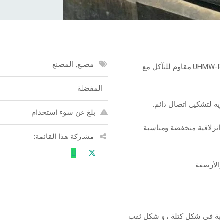
مصنع, المصنع
المصدات المركبة تتكون من ملف من الكاوتش مع طلاء UHMW-PE مقاوم للتآكل مع
المفضلة
ه لتشكيل اتصال دائم.
بلغ عن سوء استخدام
ة بينما يوفر طلاء UHMW-PE خواصًا انزلاقية منخفضة ومناسبة
مشاركة هذا القائمة:
لأرصفة .
ة في شكل كتلة ، و شكل ثقب