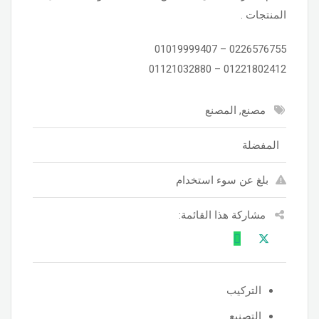
المنتجات .
0226576755 – 01019999407
01221802412 – 01121032880
مصنع, المصنع
المفضلة
بلغ عن سوء استخدام
مشاركة هذا القائمة:
التركيب
التصنيع