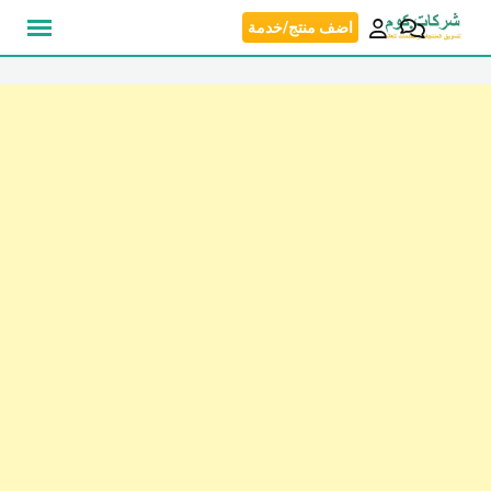
نتقل
اضف منتج/خدمة
لى
لمحتوى