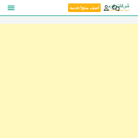
نتقل
اضف منتج/خدمة
لى
لمحتوى