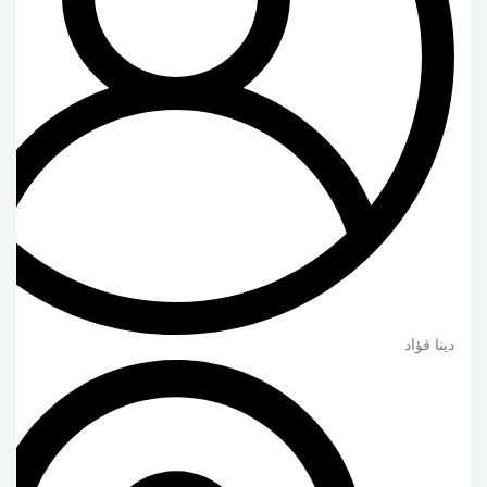
دينا فؤاد