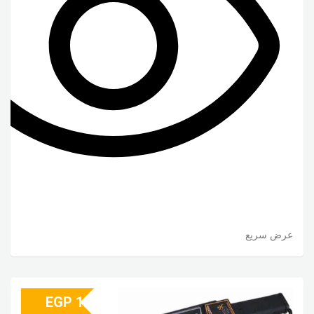
عرض سريع
EGP
1