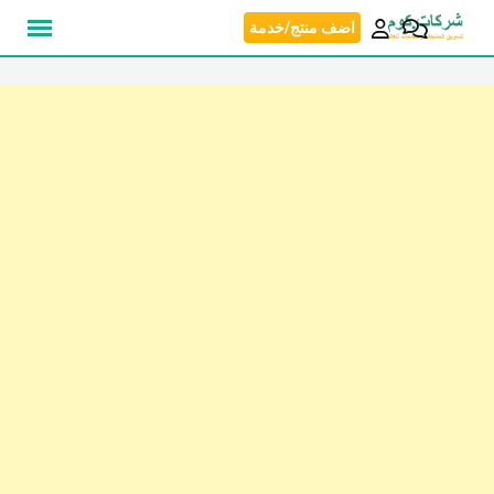
نتقل
اضف منتج/خدمة
لى
لمحتوى