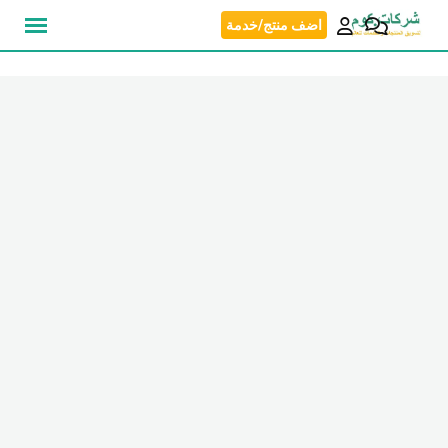
نتقل
اضف منتج/خدمة
لى
لمحتوى