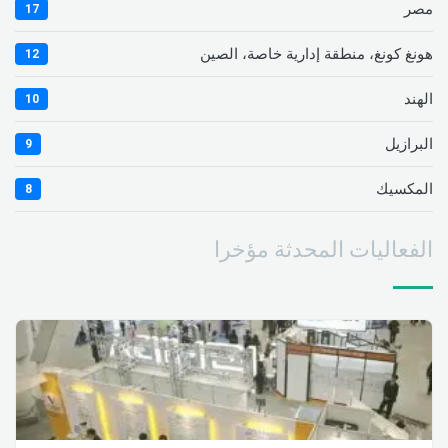
مصر
17
هونغ كونغ، منطقة إدارية خاصة، الصين
12
الهند
10
البرازيل
9
المكسيك
8
الفعاليات المحدثة مؤخرا