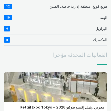
هونغ كونغ، منطقة إدارية خاصة، الصين
12
الهند
10
البرازيل
9
المكسيك
8
الفعاليات المحدثة مؤخرا
معرض ريتيـل إكسبو طوكيو 2026 – Retail Expo Tokyo