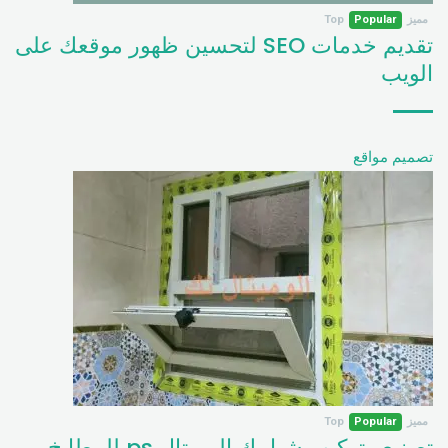
مميز
Popular
Top
تقديم خدمات SEO لتحسين ظهور موقعك على
الويب
تصميم مواقع
مميز
Popular
Top
تصنيع وتركيب شبابيك الوميتال ps للمطابخ