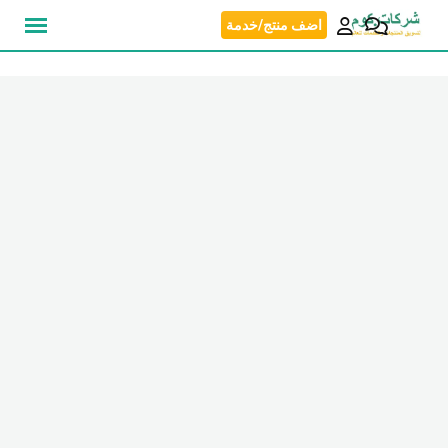
نتقل
اضف منتج/خدمة
لى
لمحتوى