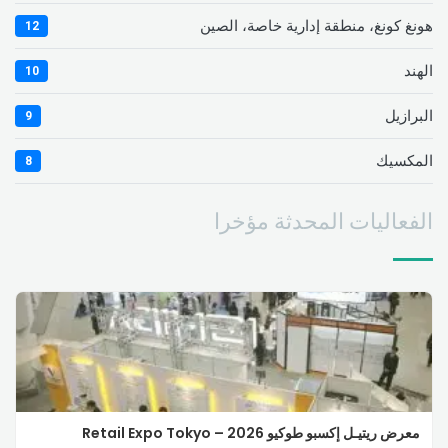
هونغ كونغ، منطقة إدارية خاصة، الصين
12
الهند
10
البرازيل
9
المكسيك
8
الفعاليات المحدثة مؤخرا
معرض ريتيـل إكسبو طوكيو 2026 – Retail Expo Tokyo