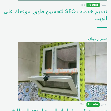
مميز
Popular
Top
تقديم خدمات SEO لتحسين ظهور موقعك على
الويب
تصميم مواقع
مميز
Popular
Top
تصنيع وتركيب شبابيك الوميتال ps للمطابخ