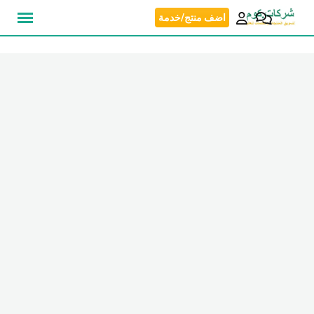
نتقل
اضف منتج/خدمة
لى
لمحتوى