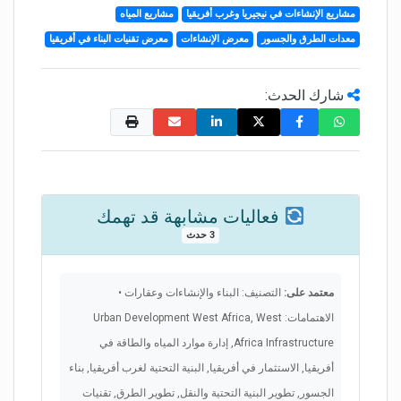
مشاريع الإنشاءات في نيجيريا وغرب أفريقيا
مشاريع المياه
معدات الطرق والجسور
معرض الإنشاءات
معرض تقنيات البناء في أفريقيا
شارك الحدث:
فعاليات مشابهة قد تهمك
3 حدث
معتمد على:
التصنيف: البناء والإنشاءات وعقارات •
الاهتمامات: Urban Development West Africa, West
Africa Infrastructure, إدارة موارد المياه والطاقة في
أفريقيا, الاستثمار في أفريقيا, البنية التحتية لغرب أفريقيا, بناء
الجسور, تطوير البنية التحتية والنقل, تطوير الطرق, تقنيات