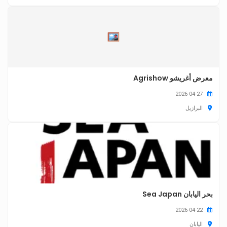
معرض أغريشو Agrishow
2026-04-27
البرازيل
بحر اليابان Sea Japan
2026-04-22
اليابان