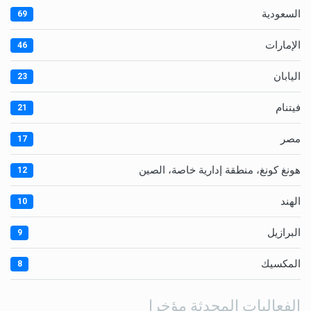
السعودية
69
الإمارات
46
اليابان
23
فيتنام
21
مصر
17
هونغ كونغ، منطقة إدارية خاصة، الصين
12
الهند
10
البرازيل
9
المكسيك
8
الفعاليات المحدثة مؤخرا