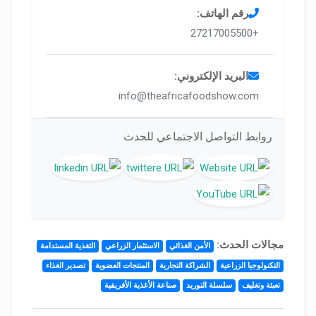
رقم الهاتف:
+27217005500
البريد الإلكتروني:
info@theafricafoodshow.com
روابط التواصل الاجتماعي للحدث
مجالات الحدث:
الأمن الغذائي
الاستثمار الزراعي
التغذية المستدامة
التكنولوجيا الزراعية
الشراكة التجارية
المنتجات العضوية
تصدير الغذاء
تعبئة وتغليف
سلسلة التوريد
صناعة الأغذية الأفريقية