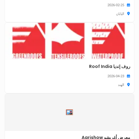
2026-02-25
اليابان
روف إنديا Roof India
2026-04-23
الهند
معرض أغريشو Agrishow