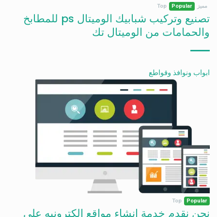
مميز
Popular
Top
تصنيع وتركيب شبابيك الوميتال ps للمطابخ
والحمامات من الوميتال تك
ابواب ونوافذ وقواطع
Top
Popular
نحن نقدم خدمة انشاء مواقع الكترونيه على