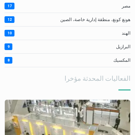
مصر
17
هونغ كونغ، منطقة إدارية خاصة، الصين
12
الهند
10
البرازيل
9
المكسيك
8
الفعاليات المحدثة مؤخرا