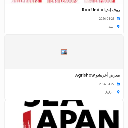
روف إنديا Roof India
2026-04-23
الهند
معرض أغريشو Agrishow
2026-04-27
البرازيل