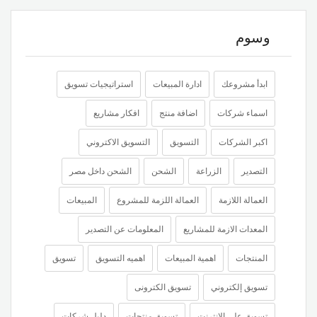
وسوم
ابدأ مشروعك
ادارة المبيعات
استراتيجيات تسويق
اسماء شركات
اضافة منتج
افكار مشاريع
اكبر الشركات
التسويق
التسويق الاكتروني
التصدير
الزراعة
الشحن
الشحن داخل مصر
العمالة اللازمة
العمالة اللزمة للمشروع
المبيعات
المعدات الازمة للمشاريع
المعلومات عن التصدير
المنتجات
اهمية المبيعات
اهميه التسويق
تسويق
تسويق إلكتروني
تسويق الكترونى
تسويق على الانترنت
تسويق منتجات
دليل شركات