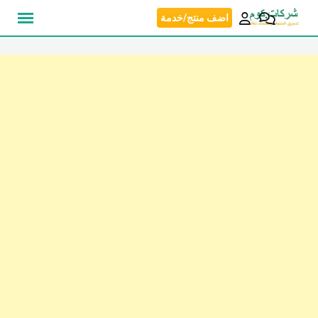
نتقل
اضف منتج/خدمة
لى
لمحتوى