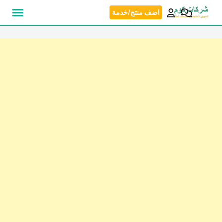
نتقل
اضف منتج/خدمة
لى
لمحتوى