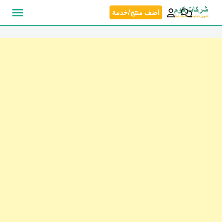
نتقل
اضف منتج/خدمة
لى
لمحتوى